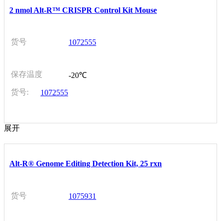
2 nmol Alt-R™ CRISPR Control Kit Mouse
货号
1072555
保存温度
-20℃
货号:
1072555
展开
Alt-R® Genome Editing Detection Kit, 25 rxn
货号
1075931