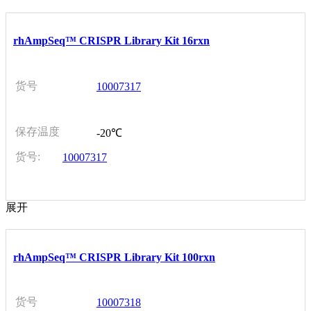
rhAmpSeq™ CRISPR Library Kit 16rxn
货号
10007317
保存温度
-20℃
货号:
10007317
展开
rhAmpSeq™ CRISPR Library Kit 100rxn
货号
10007318