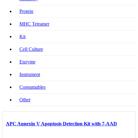
Protein
MHC Tetramer
Kit
Cell Culture
Enzyme
Instrument
Consumables
Other
APC Annexin V Apoptosis Detection Kit with 7-AAD