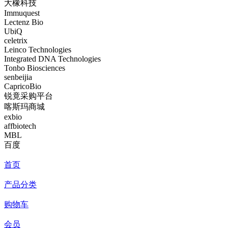
大橡科技
Immuquest
Lectenz Bio
UbiQ
celetrix
Leinco Technologies
Integrated DNA Technologies
Tonbo Biosciences
senbeijia
CapricoBio
锐竟采购平台
喀斯玛商城
exbio
affbiotech
MBL
百度
首页
产品分类
购物车
会员