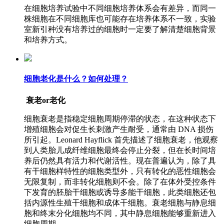
在细胞培养试验中不同细胞培养体系会有差异，而同一
株细胞在不同细胞库也可能存在培养体系不一致，实验
室新引种没有培养过的细胞时一定要了解清楚细胞背景
和培养方式。
细胞老化是什么？如何处理？
衰老or老化
细胞衰老是指稳定细胞周期停滞的状态，在这种状态下
增殖细胞会对促生长刺激产生耐受，通常由 DNA 损伤
所引起。Leonard Hayflick 首先描述了细胞衰老，他观察
到人类胎儿成纤维细胞最终会停止分裂，但在长时间培
养后仍然具有活力和代谢活性。现在普遍认为，除了具
有干细胞样特性的细胞类型外，只有转化的恶性细胞会
无限复制，而非转化细胞则不会。除了在体外受控条件
下发育的胚胎干细胞或诱导多能干细胞，此类细胞还包
括内源性生殖干细胞和成体干细胞。衰老细胞与静息细
胞和终末分化细胞均不同，其中静息细胞能够重新进入
细胞周期。