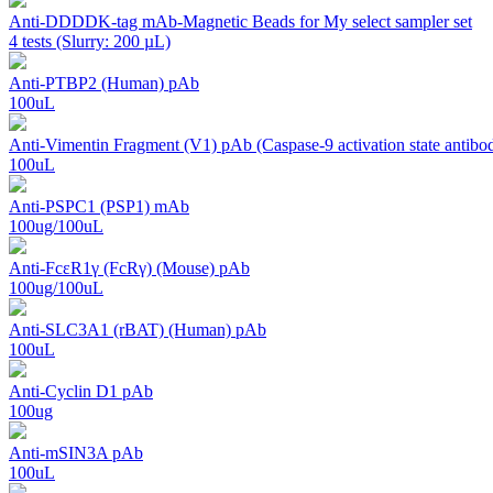
Anti-DDDDK-tag mAb-Magnetic Beads for My select sampler set
4 tests (Slurry: 200 µL)
Anti-PTBP2 (Human) pAb
100uL
Anti-Vimentin Fragment (V1) pAb (Caspase-9 activation state antibo
100uL
Anti-PSPC1 (PSP1) mAb
100ug/100uL
Anti-FcεR1γ (FcRγ) (Mouse) pAb
100ug/100uL
Anti-SLC3A1 (rBAT) (Human) pAb
100uL
Anti-Cyclin D1 pAb
100ug
Anti-mSIN3A pAb
100uL