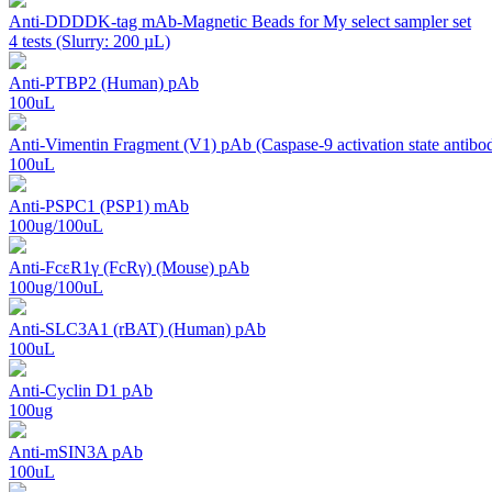
Anti-DDDDK-tag mAb-Magnetic Beads for My select sampler set
4 tests (Slurry: 200 µL)
Anti-PTBP2 (Human) pAb
100uL
Anti-Vimentin Fragment (V1) pAb (Caspase-9 activation state antibo
100uL
Anti-PSPC1 (PSP1) mAb
100ug/100uL
Anti-FcεR1γ (FcRγ) (Mouse) pAb
100ug/100uL
Anti-SLC3A1 (rBAT) (Human) pAb
100uL
Anti-Cyclin D1 pAb
100ug
Anti-mSIN3A pAb
100uL